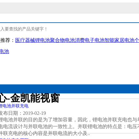
门推荐：
医疗器械锂电池
聚合物电池
消费电子电池
智能家居电池
电池
复类锂电
人工智能类锂电
资质认证
研发
疗器械锂电池
消费电子电池
产品认证
心-金凯能视窗
复保健类电池
智能家居电池
环保认证
锂电池并联充电
发布日期：2019-02-19
锂电池并联的目的是为了增加容量，因此，锂电池并联充电也与
人护理类电池
物联网类电池
电电流设计与并联电池的一致性上。并联锂电池的特点是：电压
并联充电的核心内容是并联电流的大小及..