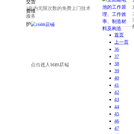
1年内无限次数的免费上门技术
服务
接：
华强电子网
|
电子产品世界
|
OFweek
锂电网
|
电子工程网
|
电池中国
|
锂电池
|
中
首页
国智能制造网
|
锂电世界
|
中国锂电池网
|
上一页
高工锂电网
|
中国储能网
|
北极星储能网
|
36
中国能源网
|
人民网-能源
|
新华能源
|
锂离
37
38
子电池
|
环球医疗器械网
|
3618医疗器械
点击进入1688店铺
39
网
|
中国仪表网
|
新能源商务网
40
41
42
43
44
45
46
47