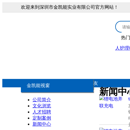
欢迎来到深圳市金凯能实业有限公司官方网站！
热
人护理
首页
3.0V锂锰电池
医疗康
3.0V CR扣式电池
医
友
金凯能视窗
新闻中
情
3.0V锂锰柱式电池
康
公司简介
链
文化浏览
人才招聘
3.0V锂锰软包电池
个
定制案例
新闻中心