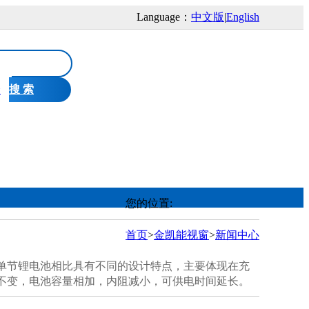
Language：
中文版
|
English
个
搜 索
制造
金凯能视窗
技术中心
公司简介
您的位置:
测试中心
新闻中心
首页
>
金凯能视窗
>
新闻中心
单节锂电池相比具有不同的设计特点，主要体现在充
制造中心
联系我们
不变，电池容量相加，内阻减小，可供电时间延长。