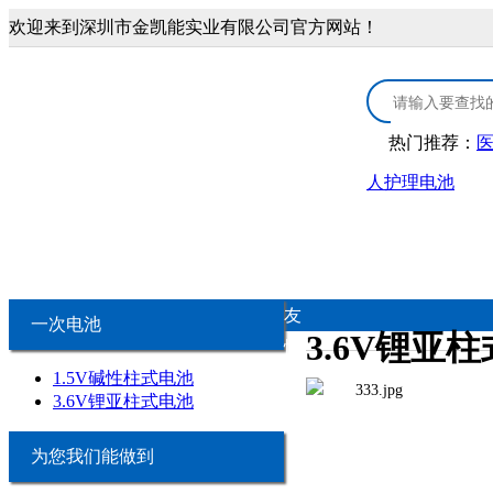
欢迎来到深圳市金凯能实业有限公司官方网站！
热门推荐：
人护理电池
首页
3.0V锂锰电池
医疗康复类锂电
3.0V CR扣式电池
医疗器械锂
友
一次电池
3.6V锂亚
情
3.0V锂锰柱式电池
康复保健类
1.5V碱性柱式电池
链
3.6V锂亚柱式电池
3.0V锂锰软包电池
个人护理类
为您我们能做到