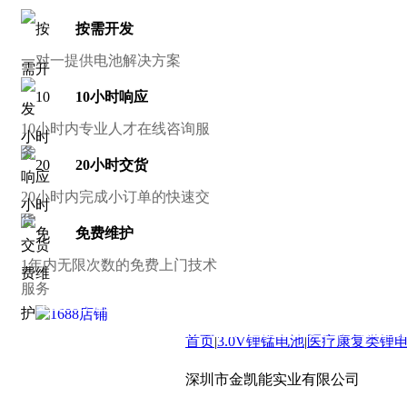
按需开发
一对一提供电池解决方案
10小时响应
10小时内专业人才在线咨询服
务
20小时交货
20小时内完成小订单的快速交
货
免费维护
1年内无限次数的免费上门技术
服务
接：
华强电子网
|
电子产品世界
|
OFweek
锂电网
|
电子工程网
|
电池中国
|
锂电池
|
中国智能制造网
|
锂电世界
|
首页
|
3.0V锂锰电池
|
医疗康复类锂
械网
|
3618医疗器械网
|
中国仪表网
|
新能源商务网
深圳市金凯能实业有限公司