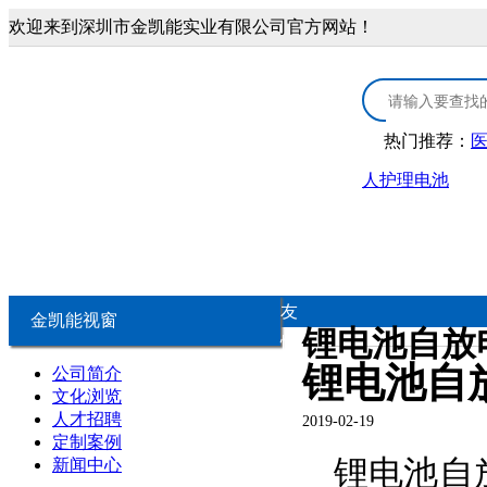
欢迎来到深圳市金凯能实业有限公司官方网站！
热门推荐：
人护理电池
首页
3.0V锂锰电池
医疗康复类锂电
3.0V CR扣式电池
医疗器械锂
友
金凯能视窗
锂电池自放
情
3.0V锂锰柱式电池
康复保健类
锂电池自
公司简介
链
文化浏览
人才招聘
2019-02-19
3.0V锂锰软包电池
个人护理类
定制案例
锂电池自
新闻中心