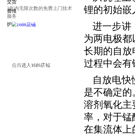
锂的初始嵌
1年内无限次数的免费上门技术
服务
接：
华强电子网
|
电子产品世界
|
OFweek
进一步讲
锂电网
|
电子工程网
|
电池中国
|
锂电池
|
中
为两电极都
国智能制造网
|
锂电世界
|
中国锂电池网
|
高工锂电网
|
中国储能网
|
北极星储能网
|
长期的自放
中国能源网
|
人民网-能源
|
新华能源
|
锂离
过程中会有
子电池
|
环球医疗器械网
|
3618医疗器械
点击进入1688店铺
网
|
中国仪表网
|
新能源商务网
自放电快
是不确定的
溶剂氧化主
率，对于锰
在集流体上