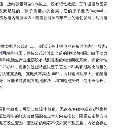
缓，放电容量可达90%以上。没有记忆效应。工作温度范围宽
素是轻的，原子质量小的金属，它的原子量为94g/mol，
艺。直流放电内阻测试方：随着新能源汽车产业的蓬勃发展，动力电
物理公式R=U/I，测试设备让锂电池在短时间内(一般为2
池
两端的电压，并按公式计算出当前的锂电池内阻。由于动力
商和电池生产企业还没有找到完整的电池回收系统。锂化学性
.26g/Ah，锂素的这些特点决定了它是一种具有很高比能量的
快速充放电、充电效率高达100%，而且输出功率大。铅酸电
势，只能通过多配置电池解决，增加电池投资。使用寿命长。
的
层非常致密，可防止集流体氧化。无论在卷绕中或者Z型叠片
艺过程中的张力会使隔膜在走带方向被拉长，隔膜在走带方向
电芯发生变形，变形后的电芯不仅外观平整度差，内还会存在