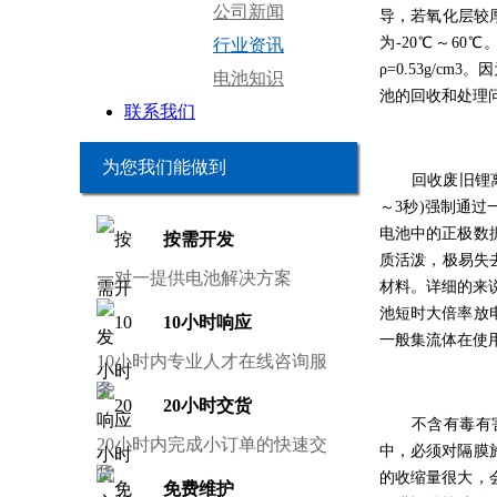
公司新闻
导，若氧化层较
为-20℃～6
行业资讯
ρ=0.53g/
电池知识
池的回收和处理
联系我们
为您我们能做到
回收废旧锂
～3秒)强制通过
电池中的正极数
按需开发
质活泼，极易失去
一对一提供电池解决方案
材料。详细的来
池短时大倍率放
10小时响应
一般集流体在使
10小时内专业人才在线咨询服
务
20小时交货
不含有毒有
20小时内完成小订单的快速交
中，必须对隔膜
货
的收缩量很大，
免费维护