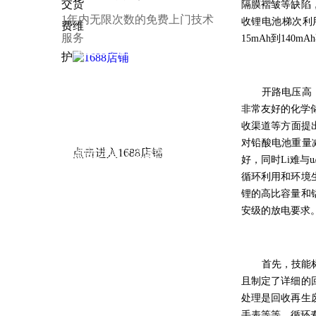
隔膜褶皱等缺陷
1年内无限次数的免费上门技术
收锂电池梯次利
服务
15mAh到14
接：
华强电子网
|
电子产品世界
|
OFweek
锂电网
|
电子工程网
|
电池中国
|
锂电池
|
中
国智能制造网
|
锂电世界
|
中国锂电池网
|
开路电压高
非常友好的化学
高工锂电网
|
中国储能网
|
北极星储能网
|
收渠道等方面提
中国能源网
|
人民网-能源
|
新华能源
|
锂离
对铅酸电池重量
子电池
|
环球医疗器械网
|
3618医疗器械
点击进入1688店铺
好，同时Li难与
网
|
中国仪表网
|
新能源商务网
循环利用和环境
锂的高比容量和
安级的放电要求
首先，技能
且制定了详细的
处理是回收再生
手表等等。循环寿