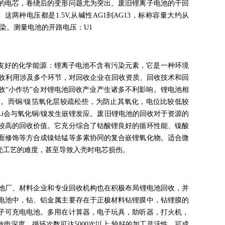
的电芯，卷绕后的变形问题尤为突出。废旧锂离子电池的干回
种电压都是1.5V,从碱性AG1到AG13，标称容量大约从
污染。测量电池的开路电压：U1
境友好的化学能源：锂离子电池不含有污染元素，它是一种环境
收利用涉及多个环节，对回收企业在回收资质、回收技术和回
收“小作坊”会对锂电池回收产业产生诸多不利影响。锂电池相
景。而铜/镍箔氧化层较疏松些，为防止其氧化，电位比较低较
Li会与氧化铜/镍发生嵌锂发应。废旧锂电池的回收对于资源的
较高的回收价值。它充分综合了钴酸锂良好的循环性能、镍酸
面修饰等方合成镍钴锰等多素协同的复合嵌锂氧化物。适合微
壳工艺的难度，甚至导致入壳时电芯损伤。
池厂、材料企业和专业回收机构也在积极布局锂电池回收，并
电池中，钻、铝金属主要存在于正极材料钻锂膜中，钻锂膜的
子可充电电池。多用在计算器，电子玩具，助听器，打火机，
放电深度，循环次数可达5000次以上;较好的加工灵活性，可成