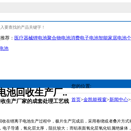
门推荐：
医疗器械锂电池
聚合物电池
消费电子电池
智能家居电池
电池
复类锂电
人工智能类锂电
资质认证
研发
疗器械锂电池
消费电子电池
产品认证
您的位置:
电池回收生产厂..
复保健类电池
智能家居电池
环保认证
首页
>
金凯能视窗
>
新闻中心
>
回收生产厂家的成套处理工艺线
人护理类电池
物联网类电池
回收在锂离子电池生产过程中，极片生产完成后，采用卷绕或者叠片方式
，电子导通，氧化层太厚，阻抗较大；而铝表面氧化层氧化铝属绝缘体