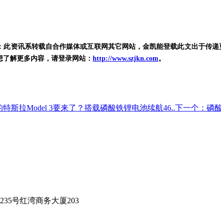
：此资讯系转载自合作媒体或互联网其它网站，金凯能登载此文出于传递
想了解更多内容，请登录网站：
http://www.szjkn.com
。
特斯拉Model 3要来了？搭载磷酸铁锂电池续航46..
下一个：磷
35号红湾商务大厦203