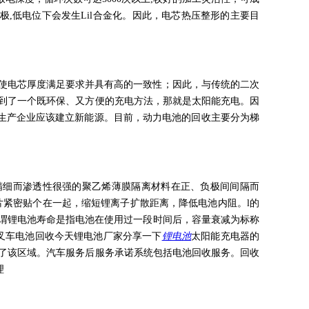
负极,低电位下会发生Lil合金化。因此，电芯热压整形的主要目
整度，使电芯厚度满足要求并具有高的一致性；因此，与传统的二次
找到了一个既环保、又方便的充电方法，那就是太阳能充电。因
生产企业应该建立新能源。目前，动力电池的回收主要分为梯
精细而渗透性很强的聚乙烯薄膜隔离材料在正、负极间间隔而
极片紧密贴个在一起，缩短锂离子扩散距离，降低电池内阻。l的
所谓锂电池寿命是指电池在使用过一段时间后，容量衰减为标称
。叉车电池回收今天锂电池厂家分享一下
锂电池
太阳能充电器的
明了该区域。汽车服务后服务承诺系统包括电池回收服务。回收
理