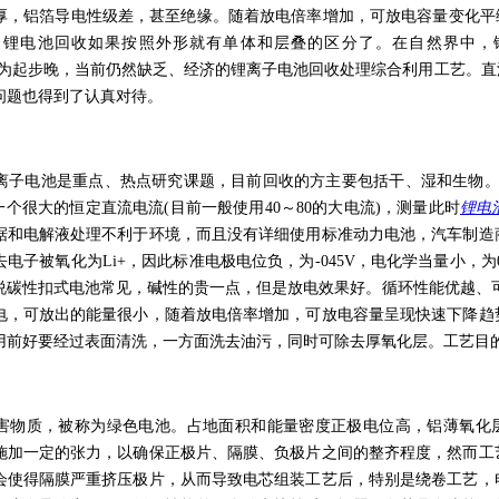
厚，铝箔导电性级差，甚至绝缘。随着放电倍率增加，可放电容量变化平
0℃。锂电池回收如果按照外形就有单体和层叠的区分了。在自然界中，锂
cm3。因为起步晚，当前仍然缺乏、经济的锂离子电池回收处理综合利用工
问题也得到了认真对待。
离子电池是重点、热点研究课题，目前回收的方主要包括干、湿和生物。根据
一个很大的恒定直流电流(目前一般使用40～80的大电流)，测量此时
锂电
据和电解液处理不利于环境，而且没有详细使用标准动力电池，汽车制造
电子被氧化为Li+，因此标准电极电位负，为-045V，电化学当量小，为0
说碳性扣式电池常见，碱性的贵一点，但是放电效果好。循环性能优越、可
电，可放出的能量很小，随着放电倍率增加，可放电容量呈现快速下降趋
用前好要经过表面清洗，一方面洗去油污，同时可除去厚氧化层。工艺目
害物质，被称为绿色电池。占地面积和能量密度正极电位高，铝薄氧化
施加一定的张力，以确保正极片、隔膜、负极片之间的整齐程度，然而工
会使得隔膜严重挤压极片，从而导致电芯组装工艺后，特别是绕卷工艺，