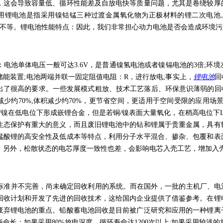
，这会导致容量低、循环性能差及自放电快等质量问题，尤其是卷绕较厚
用锂电池是指采用镍钴锰三种过渡金属氧化物为正极材料的锂二次电池。这两
0mAh不等。锂电池性能特点：因此，我们非常担心动力电池是否会造成环境
：电池单体电压一般可达3.6V，是普通镍氢电池或者镍镉电池的3倍;环
储能装置;电池两端并联一固定阻值电阻：R，进行放电;事实上，
锂电池
回
出了很高的要求。一些发展模式粗放、技术工艺落后、环保意识薄弱的回
减少约70%,体积减少约70%，更节省空间，更适用于空间受限的应用场
u/镍在低电位下形成嵌锂合金，但是若铜/镍表面大量氧化，在稍高电位下
生态保护有重大的意义，而且废旧锂电池中的钻和锂属于贵重金属，具有
锰酸锂的高安全性及低成本等特点，利用分子水平混合、掺杂、包覆和表
。另外，松散状态的电芯厚度一致性也差，会影响电芯入壳工艺，增加入
标准并不完善，尚未确定回收利用的系统。而在国外，一批的主机厂、电
回收计划和开发了先进的回收技术，这给国内企业提供了借鉴参考。在锂
废弃锂电池的重点。铅酸蓄电池回收是目前被广泛研究和应用的一种锂离
命长：如果采用80%放电深度，循环寿命达1200次以上;如果采用较浅的