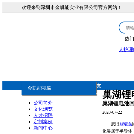
欢迎来到深圳市金凯能实业有限公司官方网站！
热
人护理
首页
3.0V锂锰电池
医疗康
3.0V CR扣式电池
医
友
金凯能视窗
巢湖锂
情
3.0V锂锰柱式电池
康
公司简介
链
巢湖锂电池
文化浏览
2020-07-22
人才招聘
3.0V锂锰软包电池
个
定制案例
废旧
锂电池
新闻中心
化层属于半导体