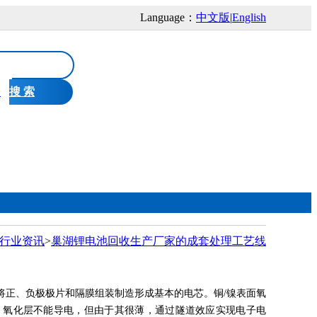
Language：
中文版
|
English
个
搜 索
制造
金凯能视窗
技术中心
公司简介
测试中心
新闻中心
行业资讯
>
巢湖锂电池回收生产厂家的成套处理工艺线
制造中心
联系我们
将正、负极极片和隔膜组装制造形成基本的电芯。铜/镍表面氧
，氧化层不能导电，但由于其很薄，通过隧道效应实现电子电