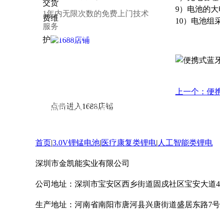
9）电池的
1年内无限次数的免费上门技术
10）电池
服务
接：
华强电子网
|
电子产品世界
|
OFweek
锂电网
|
电子工程网
|
电池中国
|
锂电池
|
中
国智能制造网
|
锂电世界
|
中国锂电池网
|
高工锂电网
|
中国储能网
|
北极星储能网
|
中国能源网
|
人民网-能源
|
新华能源
|
锂离
上一个：便
子电池
|
环球医疗器械网
|
3618医疗器械
点击进入1688店铺
网
|
中国仪表网
|
新能源商务网
首页
|
3.0V锂锰电池
|
医疗康复类锂电
|
人工智能类锂电
深圳市金凯能实业有限公司
公司地址：深圳市宝安区西乡街道固戍社区宝安大道42
生产地址：河南省南阳市唐河县兴唐街道盛居东路7号