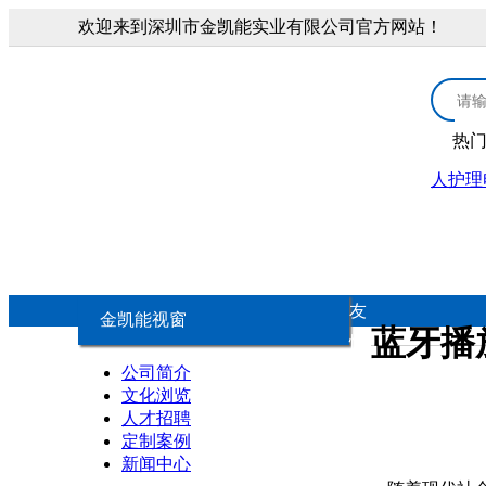
欢迎来到深圳市金凯能实业有限公司官方网站！
热
人护理
首页
3.0V锂锰电池
医疗康
3.0V CR扣式电池
医
友
金凯能视窗
蓝牙播
情
3.0V锂锰柱式电池
康
公司简介
链
文化浏览
人才招聘
3.0V锂锰软包电池
个
定制案例
新闻中心