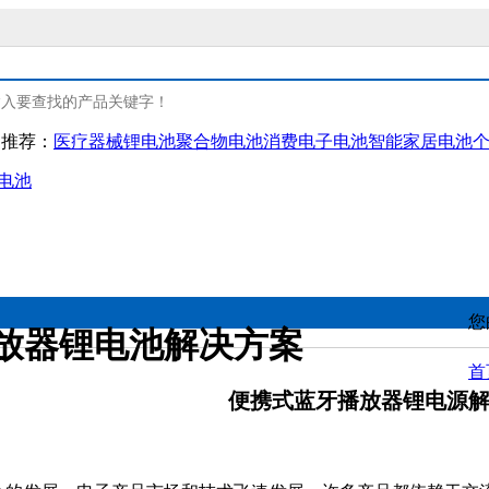
门推荐：
医疗器械锂电池
聚合物电池
消费电子电池
智能家居电池
电池
复类锂电
人工智能类锂电
资质认证
研发
疗器械锂电池
消费电子电池
产品认证
您
放器锂电池解决方案
复保健类电池
智能家居电池
环保认证
首
便携式蓝牙播放器锂电源
人护理类电池
物联网类电池