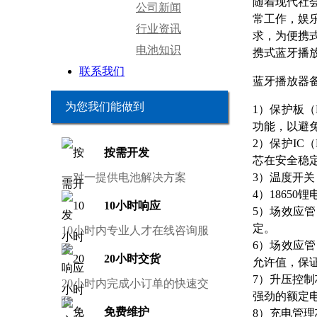
随着现代社
公司新闻
常工作，娱
行业资讯
求，为便携
电池知识
携式蓝牙播
联系我们
蓝牙播放器
为您我们能做到
1）保护板
功能，以避
2）保护IC
按需开发
芯在安全稳
一对一提供电池解决方案
3）温度开
4）18650锂电
10小时响应
5）场效应管
定。
10小时内专业人才在线咨询服
6）场效应管
务
20小时交货
允许值，保
7）升压控制
20小时内完成小订单的快速交
强劲的额定
货
免费维护
8）充电管理