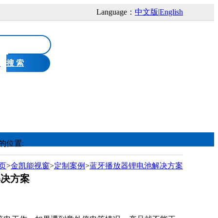
Language：
中文版
|
English
个
搜 索
制造
金凯能视窗
技术中心
公司简介
的位置:
测试中心
新闻中心
页
>
金凯能视窗
>
定制案例
>
蓝牙播放器锂电池解决方案
解决方案
制造中心
联系我们