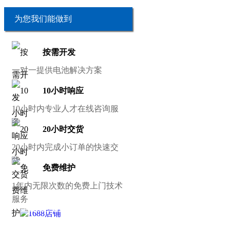
为您我们能做到
按需开发
一对一提供电池解决方案
10小时响应
10小时内专业人才在线咨询服
务
20小时交货
20小时内完成小订单的快速交
货
免费维护
1年内无限次数的免费上门技术
服务
接：
华强电子网
|
电子产品世界
|
OFweek
锂电网
|
电子工程网
|
电池中国
|
锂电池
|
中