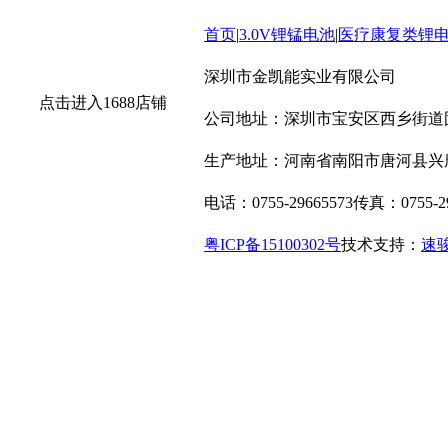
国智能制造网
|
锂电世界
|
中国锂电池网
|
高工锂电网
|
中国储能网
|
首页
|
3.0V锂锰电池
|
医疗康复类锂
源商务网
深圳市金凯能实业有限公司
点击进入1688店铺
公司地址：深圳市宝安区西乡街道固
生产地址：河南省南阳市唐河县兴
电话：0755-29665573
传真：0755-29
粤ICP备15100302号
技术支持：
速