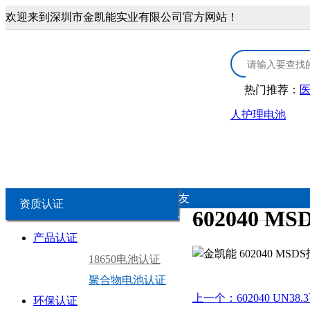
欢迎来到深圳市金凯能实业有限公司官方网站！
热门推荐：
人护理电池
首页
3.0V锂锰电池
医疗康复类锂电
3.0V CR扣式电池
医疗器械锂
友
资质认证
602040 MS
情
3.0V锂锰柱式电池
康复保健类
产品认证
链
18650电池认证
3.0V锂锰软包电池
个人护理类
聚合物电池认证
上一个：602040 UN38.3
环保认证