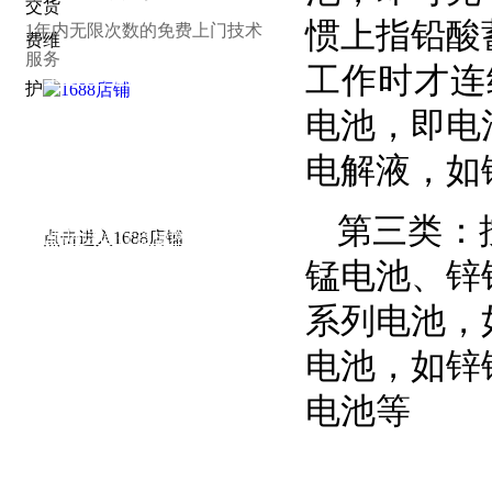
惯上指铅酸
1年内无限次数的免费上门技术
服务
工作时才连
接：
华强电子网
|
电子产品世界
|
OFweek
锂电网
|
电子工程网
|
电池中国
|
锂电池
|
中
电池，即电
国智能制造网
|
锂电世界
|
中国锂电池网
|
电解液，如
高工锂电网
|
中国储能网
|
北极星储能网
|
中国能源网
|
人民网-能源
|
新华能源
|
锂离
第三类：
子电池
|
环球医疗器械网
|
3618医疗器械
点击进入1688店铺
锰电池、锌
网
|
中国仪表网
|
新能源商务网
系列电池，
电池，如锌
电池等