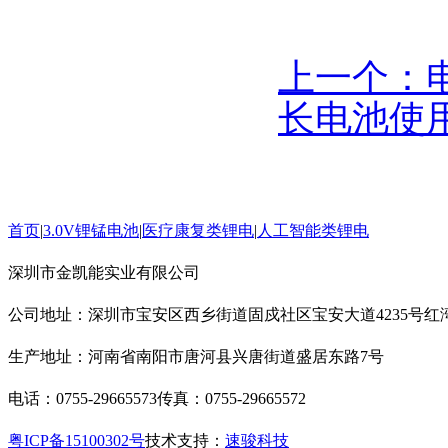
上一个：
长电池使
首页
|
3.0V锂锰电池
|
医疗康复类锂电
|
人工智能类锂电
深圳市金凯能实业有限公司
公司地址：深圳市宝安区西乡街道固戍社区宝安大道4235号红湾
生产地址：河南省南阳市唐河县兴唐街道盛居东路7号
电话：0755-29665573
传真：0755-29665572
粤ICP备15100302号
技术支持：
速骏科技