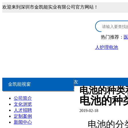
欢迎来到深圳市金凯能实业有限公司官方网站！
热门推荐：
人护理电池
首页
3.0V锂锰电池
医疗康复类锂电
3.0V CR扣式电池
医疗器械锂
友
金凯能视窗
电池的种类
情
3.0V锂锰柱式电池
康复保健类
电池的种
公司简介
链
文化浏览
人才招聘
2019-02-18
3.0V锂锰软包电池
个人护理类
定制案例
电池的分
新闻中心