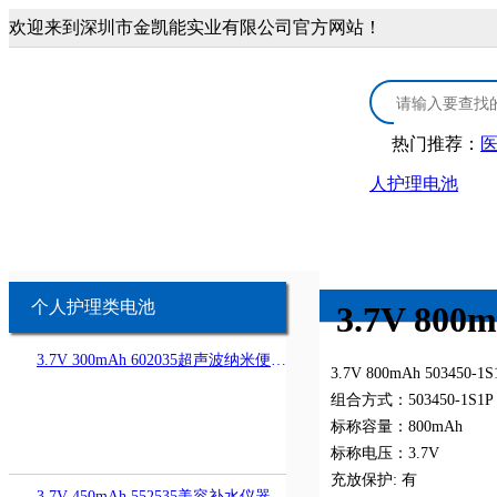
欢迎来到深圳市金凯能实业有限公司官方网站！
热门推荐：
人护理电池
首页
3.0V锂锰电池
医疗康复类锂电
3.0V CR扣式电池
医疗器械锂
个人护理类电池
3.7V 80
3.7V 300mAh 602035超声波纳米便携冷喷蒸脸器电池
3.0V锂锰柱式电池
康复保健类
3.7V 800mAh 503450
组合方式：503450-1S1P
标称容量：800mAh
3.0V锂锰软包电池
个人护理类
标称电压：3.7V
充放保护: 有
3.7V 450mAh 552535美容补水仪器喷雾机电池