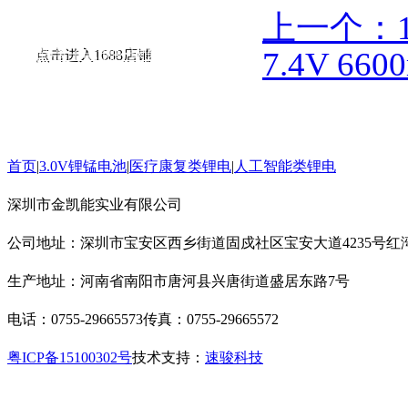
锂电池网
|
高工锂电网
|
中国储能网
|
北极
上一个：14
星储能网
|
中国能源网
|
人民网-能源
|
新华
7.4V 
能源
|
锂离子电池
|
环球医疗器械网
|
3618
点击进入1688店铺
医疗器械网
11.1V 4100mAh 3S 医疗器械电池组
|
中国仪表网
|
新能源商务网
首页
|
3.0V锂锰电池
|
医疗康复类锂电
|
人工智能类锂电
11.1V 6600mAh 3S3P探伤仪电池
深圳市金凯能实业有限公司
公司地址：深圳市宝安区西乡街道固戍社区宝安大道4235号红湾
生产地址：河南省南阳市唐河县兴唐街道盛居东路7号
12.8V 50Ah 4S5P 医疗器械储能电池组
电话：0755-29665573
传真：0755-29665572
粤ICP备15100302号
技术支持：
速骏科技