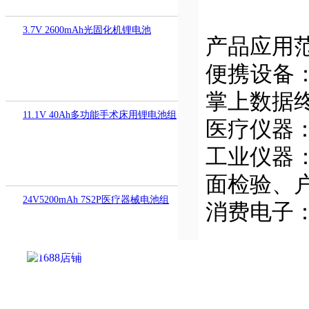
3.7V 2600mAh光固化机锂电池
产品应用
便携设备
掌上数据
11.1V 40Ah多功能手术床用锂电池组
医疗仪器
工业仪器
面检验、
24V5200mAh 7S2P医疗器械电池组
消费电子：
友情链接：
华强电子网
|
电子产品世
界
|
OFweek锂电网
|
电子工程网
|
电池中国
|
11.1V 2200mAh 3S1P输液泵电池
锂电池
|
中国智能制造网
|
锂电世界
|
中国