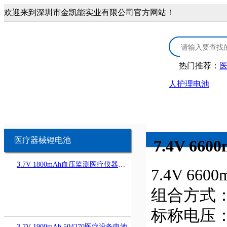
欢迎来到深圳市金凯能实业有限公司官方网站！
热门推荐：
人护理电池
首页
3.0V锂锰电池
医疗康复类锂电
3.0V CR扣式电池
医疗器械锂
医疗器械锂电池
7.4V 6
3.7V 1800mAh血压监测医疗仪器电池
3.0V锂锰柱式电池
康复保健类
7.4V 6
组合方式：IC
3.0V锂锰软包电池
个人护理类
标称电压：7
3.7V 1900mAh 504270医疗设备电池