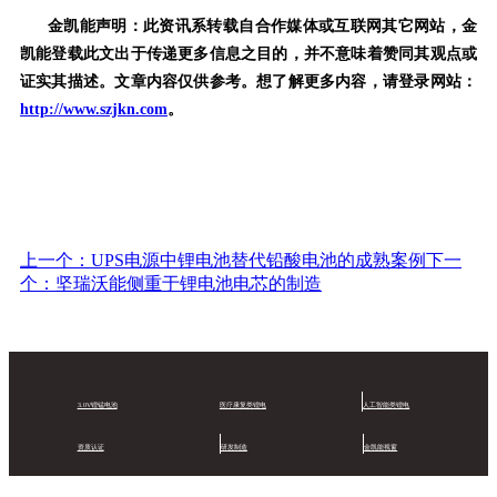
金凯能声明：此资讯系转载自合作媒体或互联网其它网站，金
凯能登载此文出于传递更多信息之目的，并不意味着赞同其观点或
证实其描述。文章内容仅供参考。想了解更多内容，请登录网站：
http://www.szjkn.com
。
上一个：UPS电源中锂电池替代铅酸电池的成熟案例
下一
个：坚瑞沃能侧重于锂电池电芯的制造
3.0V锂锰电池
医疗康复类锂电
人工智能类锂电
资质认证
研发制造
金凯能视窗