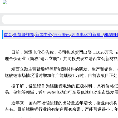
首页
/
金凯能视窗
/
新闻中心
/
行业资讯
/
湘潭电化拟新建..
/
湘潭电
日前，湘潭电化公告称，公司拟以货币出资 11,020万
理合伙企业（简称“靖西立鹏”）共同投资设立靖西立劲新材料
靖西立劲主营锰酸锂等新能源材料的研发、生产和销售。公
锰酸锂市场情况适时增加年产能规模1 万吨，目前该项目正
据了解，锰酸锂作为锰酸锂电池的正极材料，具有价格
品、储能等领域，近年来在电动自行车及低速电动车市场发
近年来，国内市场锰酸锂的出货量逐年增长，据业内机构统计，2
左右。目前锰酸锂行业约有制造商40余家，产能普遍很小，