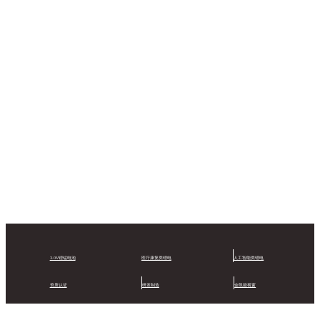
3.0V锂锰电池
医疗康复类锂电
人工智能类锂电
资质认证
研发制造
金凯能视窗