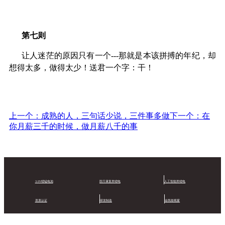
第七则
让人迷茫的原因只有一个---那就是本该拼搏的年纪，却
想得太多，做得太少！送君一个字：干！
上一个：成熟的人，三句话少说，三件事多做
下一个：在
你月薪三千的时候，做月薪八千的事
3.0V锂锰电池
医疗康复类锂电
人工智能类锂电
资质认证
研发制造
金凯能视窗