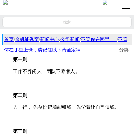
搜索
首页
/
金凯能视窗
/
新闻中心
/
公司新闻
/
不管你在哪里上..
/
不管
你在哪里上班，请记住以下黄金定律
分类
第一则
工作不养闲人，团队不养懒人。
第二则
入一行， 先别惦记着能赚钱，先学着让自己值钱。
第三则