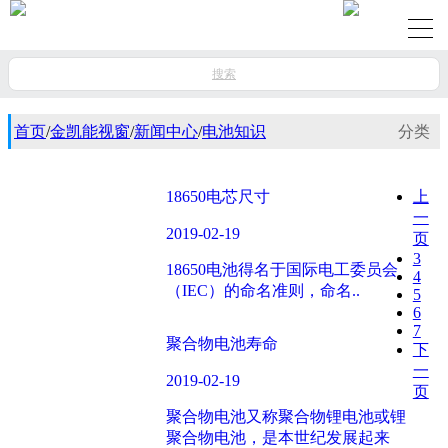
搜索
首页
/
金凯能视窗
/
新闻中心
/
电池知识
分类
18650电芯尺寸
上
一
2019-02-19
页
3
18650电池得名于国际电工委员会
4
（IEC）的命名准则，命名..
5
6
7
聚合物电池寿命
下
一
2019-02-19
页
聚合物电池又称聚合物锂电池或锂
聚合物电池，是本世纪发展起来