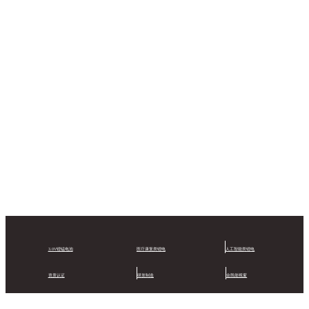
3.0V锂锰电池
医疗康复类锂电
人工智能类锂电
资质认证
研发制造
金凯能视窗