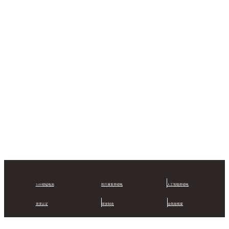
3.0V锂锰电池
医疗康复类锂电
人工智能类锂电
资质认证
研发制造
金凯能视窗